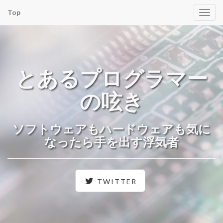
Top
Togg
navig
とあるプログラマー
の呟き
ソフトウェアもハードウェアも気に
なったら手を出す浮気者
TWITTER